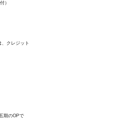
送付）
は、クレジット
五期のOPで