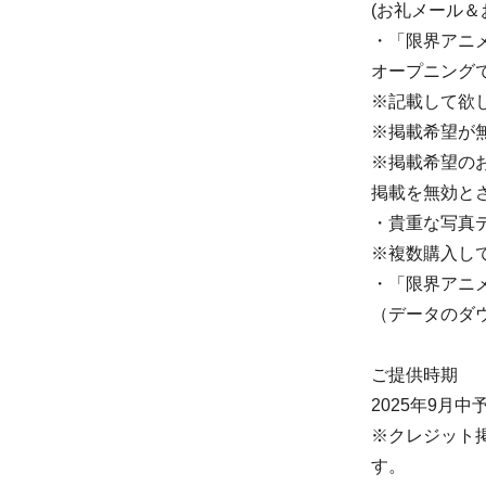
(お礼メール＆
・「限界アニ
オープニング
※記載して欲し
※掲載希望が
※掲載希望の
掲載を無効と
・貴重な写真デ
※複数購入し
・「限界アニメ
（データのダ
ご提供時期
2025年9月中
※クレジット掲
す。