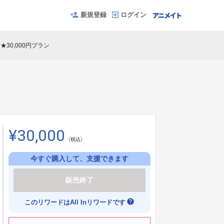
新規登録
ログイン
★30,000円プラン
¥30,000
(税込)
今すぐ購入して、支援できます
販売終了
help
このリワードはAll Inリワードです