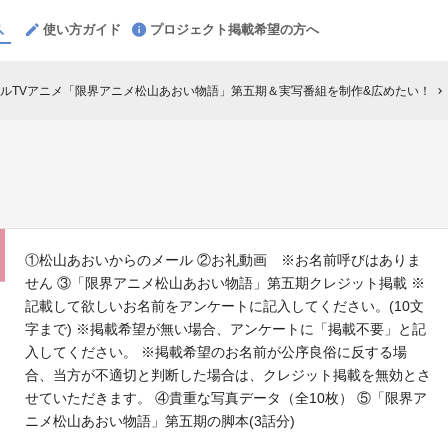
使い方ガイド
プロジェクト掲載希望の方へ
ルTVアニメ「限界アニメ松山あおい物語」第五期＆実写番組を制作&広めたい！
chevron_right
①松山あおいからのメール ②お礼動画 ※お名前呼びはありま
せん ③「限界アニメ松山あおい物語」第五期クレジット掲載 ※
記載して欲しいお名前をアンケートに記入してください。(10文
字まで) ※掲載希望が無い場合、アンケートに「掲載不要」と記
入してください。 ※掲載希望のお名前が公序良俗に反する場
合、当方が不適切と判断した場合は、クレジット掲載を無効とさ
せていただきます。 ④貴重な写真データ（全10枚） ⑤「限界ア
ニメ松山あおい物語」第五期の脚本(3話分)