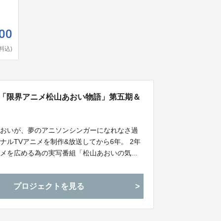
00
料込)
メ「限界アニメ松山あおい物語」第五期＆
あおいが、夢のアニソンシンガーになれなさ過
ルTVアニメを制作&放送してから6年。 2年
を広める為の実写番組「松山あおいの気...
プロジェクトを見る