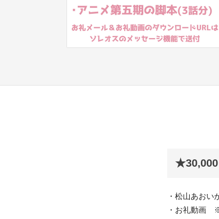
★30,0
・松山あおい
・お礼動画 