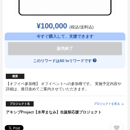
¥100,000
(税込/送料込)
今すぐ購入して、支援できます
販売終了
help
このリワードはAll Inリワードです
概要
【オフイベ参加権】 オフイベントへの参加権です。 実施予定内容や
詳細は、後日改めてご案内させていただきます。
プロジェクト名
プロジェクトを見る
arrow_forward
アキシブProject【水琴まなみ】生誕祭応援プロジェクト
favorite