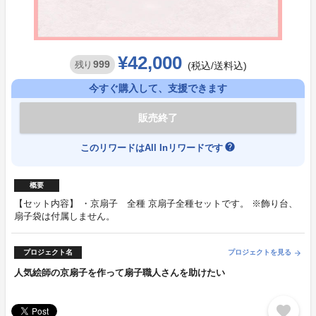
¥42,000
999
残り
(税込/送料込)
今すぐ購入して、支援できます
販売終了
help
このリワードはAll Inリワードです
概要
【セット内容】 ・京扇子 全種 京扇子全種セットです。 ※飾り台、
扇子袋は付属しません。
プロジェクト名
プロジェクトを見る
arrow_forward
人気絵師の京扇子を作って扇子職人さんを助けたい
favorite