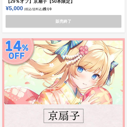
【29％オフ】京扇子【50本限定】
¥5,000
残り
0
(税込/送料込)
販売終了