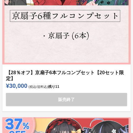
【28％オフ】京扇子6本フルコンプセット【20セット限
定】
¥30,000
残り
11
(税込/送料込)
販売終了