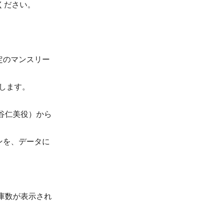
ください。
定のマンスリー
たします。
谷仁美役）から
ンを、データに
庫数が表示され