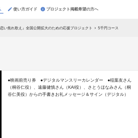
使い方ガイド
プロジェクト掲載希望の方へ
恋い焦れ歌え』全国公開拡大のための応援プロジェクト
5千円コース
chevron_right
●映画前売り券 ●デジタルマンスリーカレンダー ●稲葉友さん
（桐谷仁役）、遠藤健慎さん（KAI役）、さとうほなみさん（桐
谷仁美役）からの手書きお礼メッセージ＆サイン（デジタル）