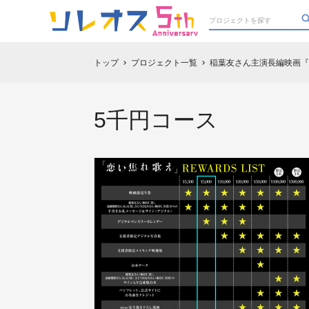
トップ
プロジェクト一覧
稲葉友さん主演長編映画『
chevron_right
chevron_right
5千円コース