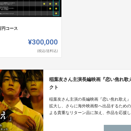
万円コース
¥300,000
(税込/送料込)
稲葉友さん主演長編映画『恋い焦れ歌
クト
稲葉友さん主演の長編映画『恋い焦れ歌え』
拡大し、さらに海外映画祭へ出品するため
よる貴重なリターン品に加え、作品を応援して