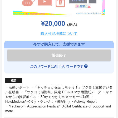
¥20,000
(税込)
購入可能地域について
今すぐ購入して、支援できます
販売終了
help
このリワードはAll Inリワードです
概要
・活動レポート ・「ヤッチョが保証しちゃう！」ツクヨミ支援デジタ
ル証明書 ・「ツクヨミ感謝祭」限定 PC＆スマホ用壁紙データ ・かぐ
やからの挨拶ボイス ・3Dかぐやからのメッセージ動画 ・
HoloModels(かぐや) ・クレジット表記(小) ・Activity Report
・“Tsukuyomi Appreciation Festival” Digital Certificate of Support and
more