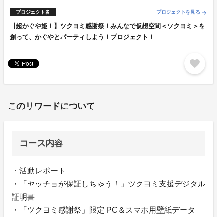
プロジェクト名
プロジェクトを見る
arrow_forward
【超かぐや姫！】ツクヨミ感謝祭！みんなで仮想空間＜ツクヨミ＞を
創って、かぐやとパーティしよう！プロジェクト！
favorite
このリワードについて
コース内容
・活動レポート
・「ヤッチョが保証しちゃう！」ツクヨミ支援デジタル
証明書
・「ツクヨミ感謝祭」限定 PC＆スマホ用壁紙データ