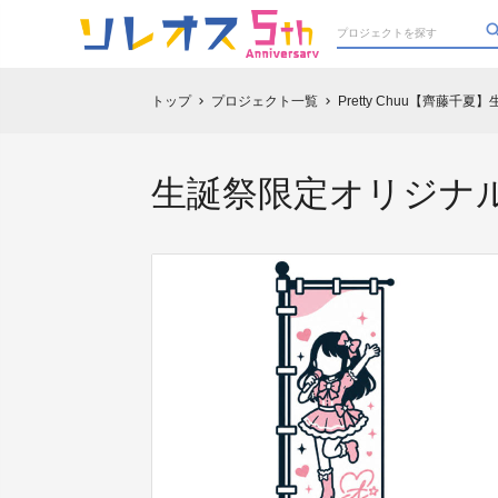
トップ
プロジェクト一覧
Pretty Chuu【齊藤千
chevron_right
chevron_right
生誕祭限定オリジナ