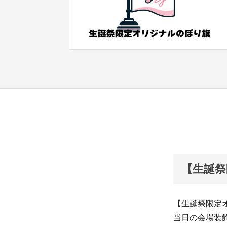
【生誕祭
【生誕祭限定
当日の会場装