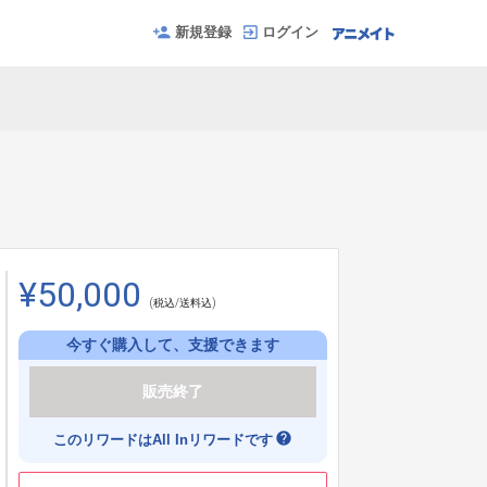
新規登録
ログイン
¥50,000
(税込/送料込)
今すぐ購入して、支援できます
販売終了
help
このリワードはAll Inリワードです