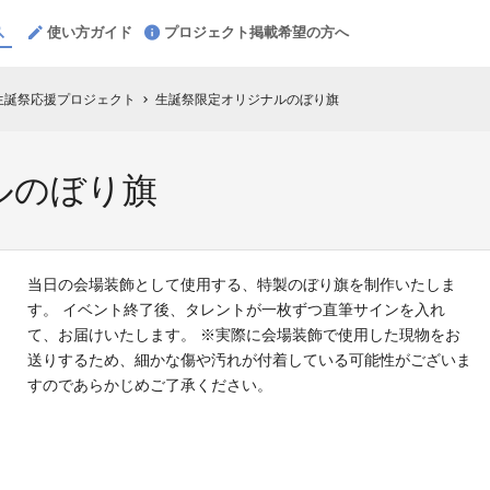
使い方ガイド
プロジェクト掲載希望の方へ
夏】生誕祭応援プロジェクト
生誕祭限定オリジナルのぼり旗
chevron_right
ルのぼり旗
当日の会場装飾として使用する、特製のぼり旗を制作いたしま
す。 イベント終了後、タレントが一枚ずつ直筆サインを入れ
て、お届けいたします。 ※実際に会場装飾で使用した現物をお
送りするため、細かな傷や汚れが付着している可能性がございま
すのであらかじめご了承ください。