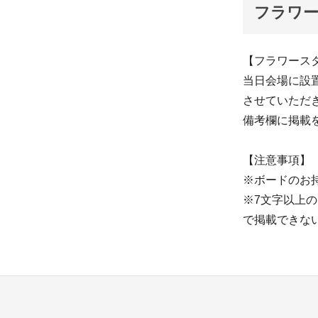
フラワ
【フラワース
当日会場に設
させていただ
備考欄に掲載
【注意事項】
※ボードのお
※7文字以上
で掲載できな