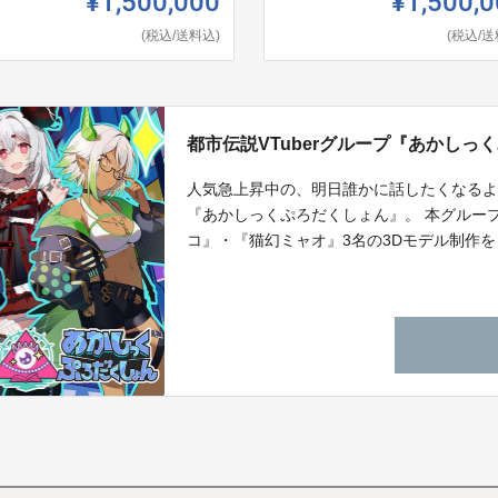
¥1,500,000
¥1,500,
(税込/送料込)
(税込/送
都市伝説VTuberグループ『あかし
人気急上昇中の、明日誰かに話したくなるよう
『あかしっくぷろだくしょん』。 本グルー
コ』・『猫幻ミャオ』3名の3Dモデル制作を目