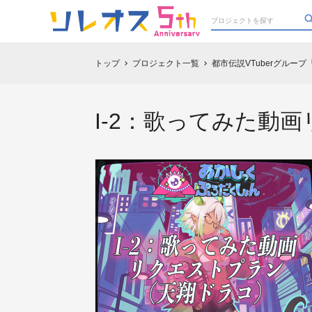
トップ
プロジェクト一覧
都市伝説VTuberグルー
chevron_right
chevron_right
I-2：歌ってみた動