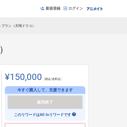
新規登録
ログイン
ストプラン（天翔ドラコ）
）
¥150,000
(税込/送料込)
今すぐ購入して、支援できます
販売終了
help
このリワードはAll Inリワードです