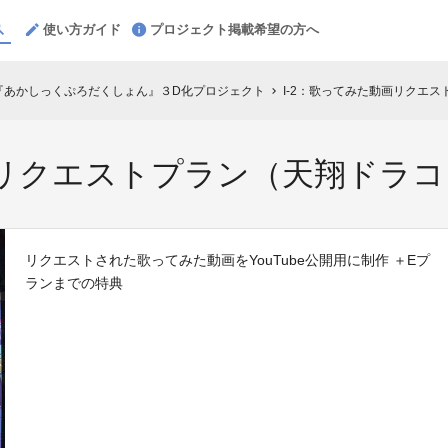
使い方ガイド
プロジェクト掲載希望の方へ
プ『あかしっくぷろだくしょん』３D化プロジェクト
I-2：歌ってみた動画リクエ
chevron_right
画リクエストプラン（天翔ドラコ
リクエストされた歌ってみた動画をYouTube公開用に制作 ＋Eプ
ランまでの特典