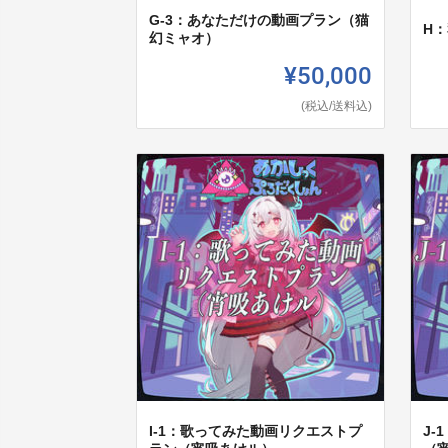
G-3：あなただけの動画プラン（猫
H
幻ミャオ）
¥50,000
(税込/送料込)
I-1：歌ってみた動画リクエストプ
J-