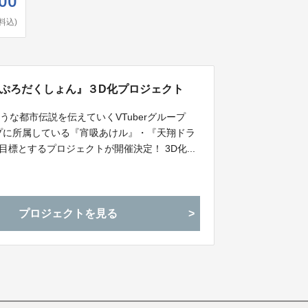
000
料込)
っくぷろだくしょん』３D化プロジェクト
な都市伝説を伝えていくVTuberグループ
プに所属している『宵吸あけル』・『天翔ドラ
標とするプロジェクトが開催決定！ 3D化...
プロジェクトを見る