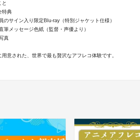
こと
全特典
員のサイン入り限定Blu-ray（特別ジャケット仕様）
の直筆メッセージ色紙（監督・声優より）
写真
に用意された、世界で最も贅沢なアフレコ体験です。