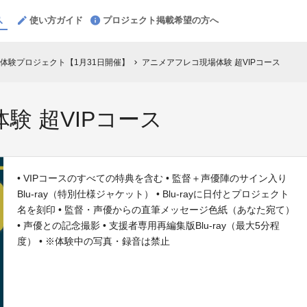
使い方ガイド
プロジェクト掲載希望の方へ
体験プロジェクト【1月31日開催】
アニメアフレコ現場体験 超VIPコース
chevron_right
験 超VIPコース
• VIPコースのすべての特典を含む • 監督＋声優陣のサイン入り
Blu-ray（特別仕様ジャケット） • Blu-rayに日付とプロジェクト
名を刻印 • 監督・声優からの直筆メッセージ色紙（あなた宛て）
• 声優との記念撮影 • 支援者専用再編集版Blu-ray（最大5分程
度） • ※体験中の写真・録音は禁止