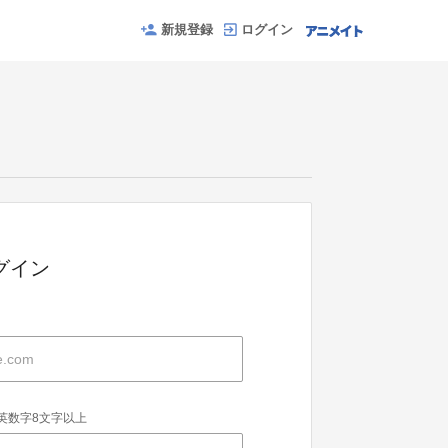
新規登録
ログイン
グイン
英数字8文字以上